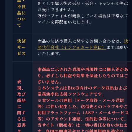
品・
則として購入後の返品・返金・キャンセル等は
不良
お受けできません。
品に
万が一ファイルが破損している場合は正常なフ
つい
ァイルを再配布いたします。
て
決済
商品の決済や購入に関するお問い合わせは、
決
サー
済代行会社（インフォカート窓口）
までお願い
ビス
いたします。
本商品に示された表現や再現性には個人差があ
り、必ずしも利益や効果を保証したものではご
表
ざいません。
現、
※本システムはBtoB向けのデータ収集および
及び
業務効率化支援ソフトウェアです。
商品
※本ツールの運用（データ取得・メール送信
に
等）に伴い発生した、送信先とのトラブルやご
関す
利用プラットフォーム（ASP・メールサービス
る注
等）のアカウント凍結、法的紛争等について、
意書
当サイト（販売者）は一切の責任を負いかねま
き
す。各国の関連法令および利用規約を遵守の