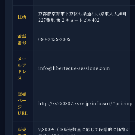
京都府京都市下京区七条通油小路東入大黒町
住所
227番地 第２キョートビル402
電話
080-2455-2005
番号
メー
ルア
info@liberteque-sessione.com
ドレ
ス
販売
ペー
http://xs250307.xsrv.jp/infocart/#pricing
ジ
URL
販売
9,800円（※販売数量に応じて段階的に価格が